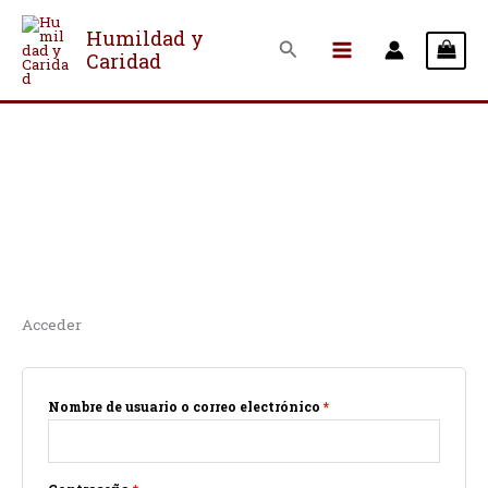
Ir
al
Humildad y
Buscar
Caridad
contenido
Acceso de Hermanos
Acceder
Obligatorio
Obligatorio
Nombre de usuario o correo electrónico
*