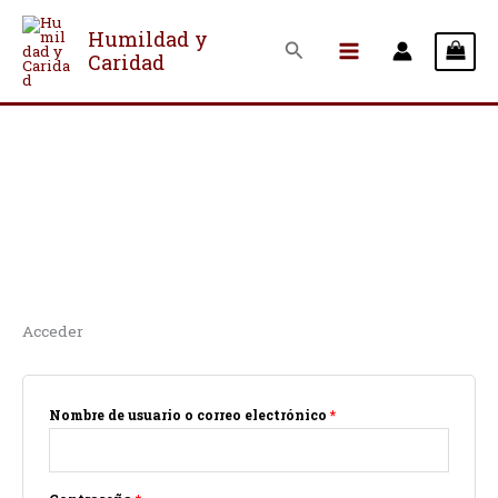
Ir
al
Humildad y
Buscar
Caridad
contenido
Mi Cuenta
Acceder
Obligatorio
Obligatorio
Nombre de usuario o correo electrónico
*